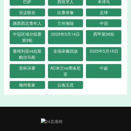
巴萨
西班牙人
本泽马
吉达联合
比赛录像
足球
陕西西北青年人
兰州海陆
中冠
中冠区域分组赛
2025年5月14日
西甲第36轮
第3轮
塞维利亚vs拉斯
全场录像回放
2025年5月15日
帕尔马斯
意杯决赛
AC米兰vs博洛尼
中超
亚
梅州客家
云南玉昆