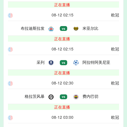
正在直播
08-12 02:15
欧冠
布拉迪斯拉发
米亚尔比
vs
正在直播
08-12 02:15
欧冠
采列
阿拉特阿美尼亚
vs
正在直播
08-12 02:30
欧冠
格拉茨风暴
费内巴切
vs
正在直播
08-12 03:00
欧冠