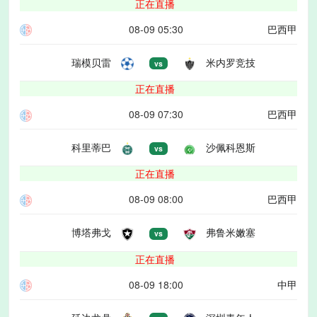
正在直播
08-09 05:30
巴西甲
瑞模贝雷
米内罗竞技
vs
正在直播
08-09 07:30
巴西甲
科里蒂巴
沙佩科恩斯
vs
正在直播
08-09 08:00
巴西甲
博塔弗戈
弗鲁米嫩塞
vs
正在直播
08-09 18:00
中甲