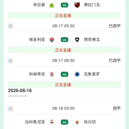
米拉索
弗拉门戈
vs
正在直播
08-17 05:30
巴西甲
维多利亚
博塔弗戈
vs
正在直播
08-17 06:30
巴西甲
科林蒂安
克鲁塞罗
vs
正在直播
2026-08-18
08-18 03:00
西甲
拉科鲁尼亚
埃尔切
vs