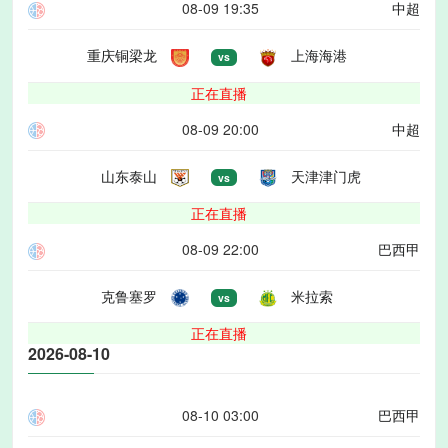
08-09 19:35
中超
重庆铜梁龙
上海海港
vs
正在直播
08-09 20:00
中超
山东泰山
天津津门虎
vs
正在直播
08-09 22:00
巴西甲
克鲁塞罗
米拉索
vs
正在直播
2026-08-10
08-10 03:00
巴西甲