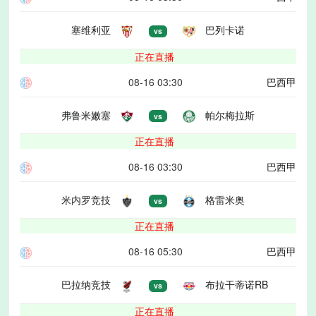
塞维利亚
巴列卡诺
vs
正在直播
08-16 03:30
巴西甲
弗鲁米嫩塞
帕尔梅拉斯
vs
正在直播
08-16 03:30
巴西甲
米内罗竞技
格雷米奥
vs
正在直播
08-16 05:30
巴西甲
巴拉纳竞技
布拉干蒂诺RB
vs
正在直播