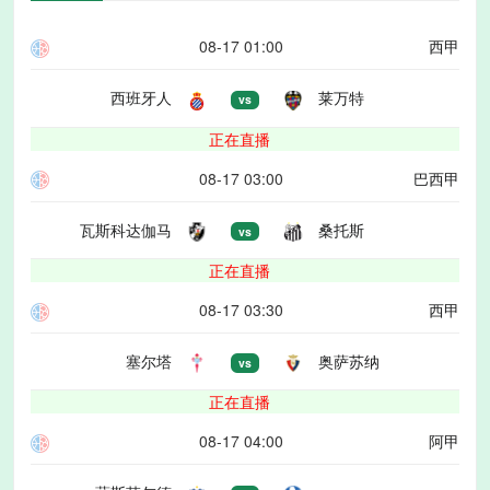
08-17 01:00
西甲
西班牙人
莱万特
vs
正在直播
08-17 03:00
巴西甲
瓦斯科达伽马
桑托斯
vs
正在直播
08-17 03:30
西甲
塞尔塔
奥萨苏纳
vs
正在直播
08-17 04:00
阿甲