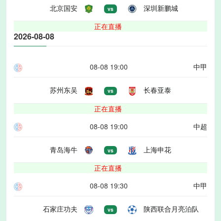
北京国安
深圳新鹏城
vs
正在直播
2026-08-08
08-08 19:00
中甲
苏州东吴
长春亚泰
vs
正在直播
08-08 19:00
中超
青岛海牛
上海申花
vs
正在直播
08-08 19:30
中甲
石家庄功夫
陕西联合月亮泊队
vs