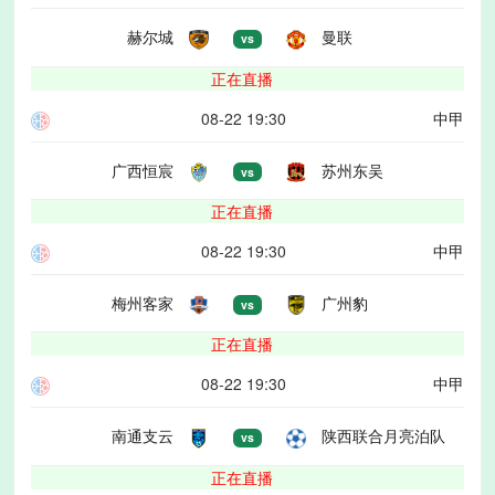
赫尔城
曼联
vs
正在直播
08-22 19:30
中甲
广西恒宸
苏州东吴
vs
正在直播
08-22 19:30
中甲
梅州客家
广州豹
vs
正在直播
08-22 19:30
中甲
南通支云
陕西联合月亮泊队
vs
正在直播