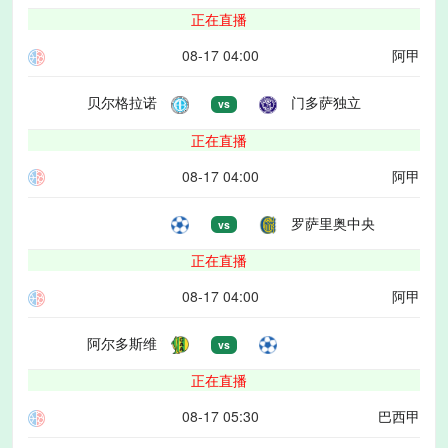
正在直播
08-17 04:00
阿甲
贝尔格拉诺
门多萨独立
vs
正在直播
08-17 04:00
阿甲
罗萨里奥中央
vs
正在直播
08-17 04:00
阿甲
阿尔多斯维
vs
正在直播
08-17 05:30
巴西甲