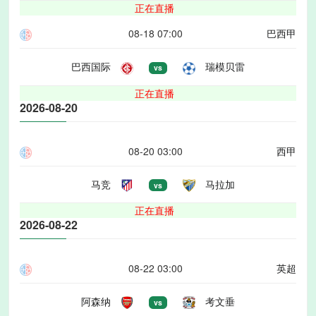
正在直播
08-18 07:00
巴西甲
巴西国际
瑞模贝雷
vs
正在直播
2026-08-20
08-20 03:00
西甲
马竞
马拉加
vs
正在直播
2026-08-22
08-22 03:00
英超
阿森纳
考文垂
vs