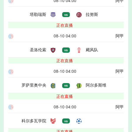
08-10 04:00
阿甲
塔勒瑞斯
拉努斯
vs
正在直播
08-10 04:00
阿甲
圣洛伦索
飓风队
vs
正在直播
08-10 04:00
阿甲
罗萨里奥中央
阿尔多斯维
vs
正在直播
08-10 04:00
阿甲
科尔多瓦学院
vs
正在直播