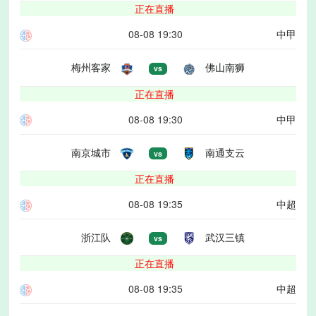
正在直播
08-08 19:30
中甲
梅州客家
佛山南狮
vs
正在直播
08-08 19:30
中甲
南京城市
南通支云
vs
正在直播
08-08 19:35
中超
浙江队
武汉三镇
vs
正在直播
08-08 19:35
中超