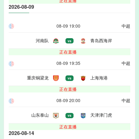
正在直播
2026-08-09
08-09 19:00
中超
河南队
青岛西海岸
vs
正在直播
08-09 19:35
中超
重庆铜梁龙
上海海港
vs
正在直播
08-09 20:00
中超
山东泰山
天津津门虎
vs
正在直播
2026-08-14