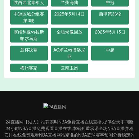
陕西西北青年人
兰州海陆
中冠
中冠区域分组赛
2025年5月14日
西甲第36轮
第3轮
塞维利亚vs拉斯
全场录像回放
2025年5月15日
帕尔马斯
意杯决赛
AC米兰vs博洛尼
中超
亚
梅州客家
云南玉昆
24直播网【湖人】推荐实时NBA免费直播在线直播,提供全天不间断
24小时NBA直播免费观看直播在线,本站郑重承诺全场NBA直播赛程
安排在线免费观看NBA直播网站精准的NBA篮球赛事预测分析稳定的