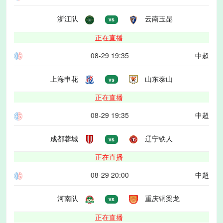
浙江队
云南玉昆
vs
正在直播
08-29 19:35
中超
上海申花
山东泰山
vs
正在直播
08-29 19:35
中超
成都蓉城
辽宁铁人
vs
正在直播
08-29 20:00
中超
河南队
重庆铜梁龙
vs
正在直播