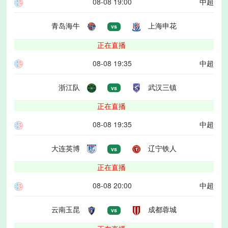
08-08 19:00
中超
青岛海牛
上海申花
vs
正在直播
08-08 19:35
中超
浙江队
武汉三镇
vs
正在直播
08-08 19:35
中超
大连英博
辽宁铁人
vs
正在直播
08-08 20:00
中超
云南玉昆
成都蓉城
vs