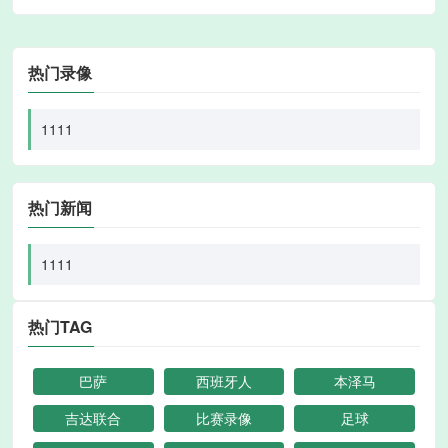
热门录像
1111
热门新闻
1111
热门TAG
巴萨
西班牙人
本泽马
吉达联合
比赛录像
足球