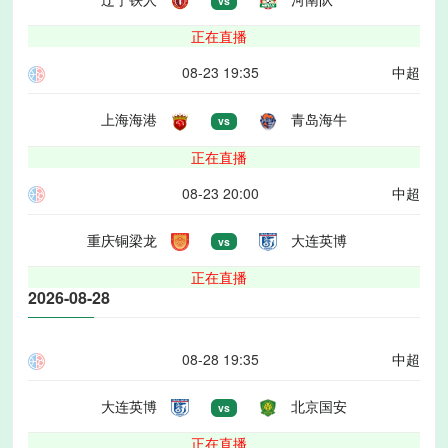
vs
正在直播
08-23 19:35
中超
上海海港
青岛海牛
vs
正在直播
08-23 20:00
中超
重庆铜梁龙
大连英博
vs
正在直播
2026-08-28
08-28 19:35
中超
大连英博
北京国安
vs
正在直播