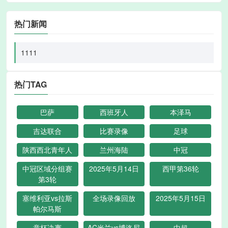
热门新闻
1111
热门TAG
巴萨
西班牙人
本泽马
吉达联合
比赛录像
足球
陕西西北青年人
兰州海陆
中冠
中冠区域分组赛
2025年5月14日
西甲第36轮
第3轮
塞维利亚vs拉斯
全场录像回放
2025年5月15日
帕尔马斯
意杯决赛
AC米兰vs博洛尼
中超