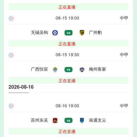
正在直播
08-15 19:00
中甲
无锡吴钩
广州豹
vs
正在直播
08-15 19:30
中甲
广西恒宸
梅州客家
vs
正在直播
2026-08-16
08-16 19:00
中甲
苏州东吴
南通支云
vs
正在直播