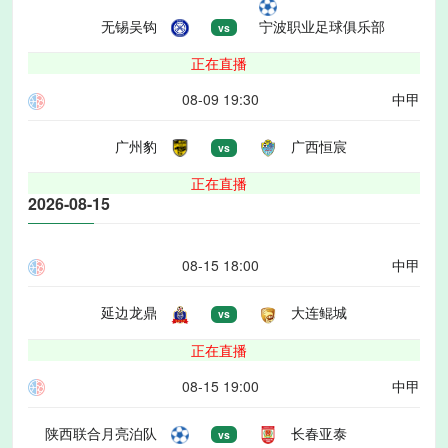
无锡吴钩
宁波职业足球俱乐部
vs
正在直播
08-09 19:30
中甲
广州豹
广西恒宸
vs
正在直播
2026-08-15
08-15 18:00
中甲
延边龙鼎
大连鲲城
vs
正在直播
08-15 19:00
中甲
陕西联合月亮泊队
长春亚泰
vs