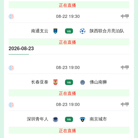
正在直播
08-22 19:30
中甲
南通支云
陕西联合月亮泊队
vs
正在直播
2026-08-23
08-23 19:00
中甲
长春亚泰
佛山南狮
vs
正在直播
08-23 19:00
中甲
深圳青年人
南京城市
vs
正在直播