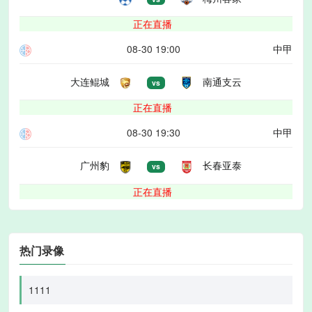
正在直播
08-30 19:00
中甲
大连鲲城
南通支云
vs
正在直播
08-30 19:30
中甲
广州豹
长春亚泰
vs
正在直播
热门录像
1111