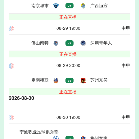
南京城市
广西恒宸
vs
正在直播
08-29 19:30
中甲
佛山南狮
深圳青年人
vs
正在直播
08-29 20:00
中甲
定南赣联
苏州东吴
vs
正在直播
2026-08-30
08-30 19:00
中甲
宁波职业足球俱乐部
梅州客家
vs