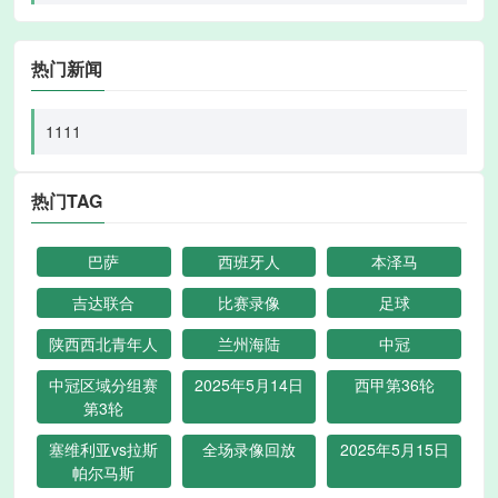
热门新闻
1111
热门TAG
巴萨
西班牙人
本泽马
吉达联合
比赛录像
足球
陕西西北青年人
兰州海陆
中冠
中冠区域分组赛
2025年5月14日
西甲第36轮
第3轮
塞维利亚vs拉斯
全场录像回放
2025年5月15日
帕尔马斯