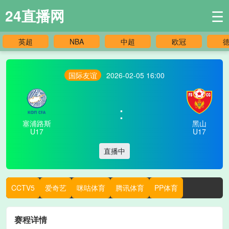
24直播网
☰
英超
NBA
中超
欧冠
国际友谊
2026-02-05 16:00
:
塞浦路斯
黑山
U17
U17
直播中
CCTV5
爱奇艺
咪咕体育
腾讯体育
PP体育
赛程详情