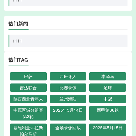
热门新闻
1111
热门TAG
巴萨
西班牙人
本泽马
吉达联合
比赛录像
足球
陕西西北青年人
兰州海陆
中冠
中冠区域分组赛
2025年5月14日
西甲第36轮
第3轮
塞维利亚vs拉斯
全场录像回放
2025年5月15日
帕尔马斯